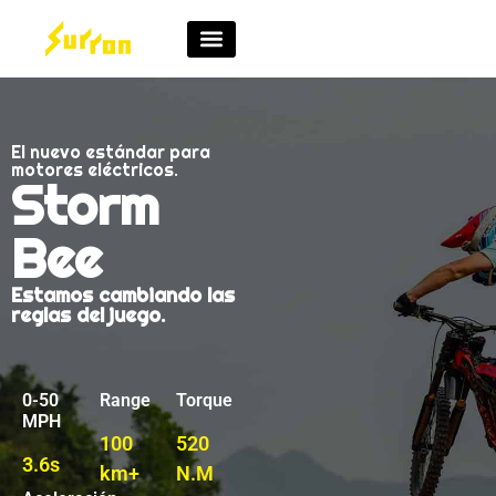
Loja de peças sobressalentes
Torne-se um revendedor
Encontre um revendedor
El nuevo estándar para
motores eléctricos.
Storm
Bee
Estamos cambiando las
reglas del juego.
0-50
Range
Torque
MPH
100
520
3.6s
km+
N.M